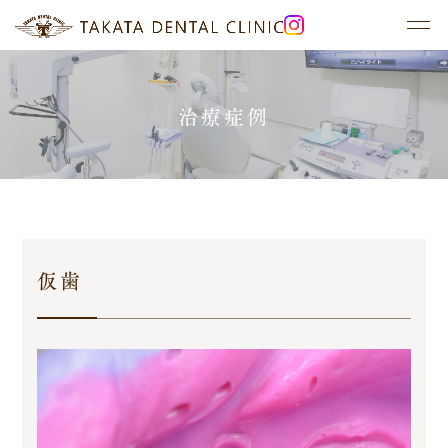
治療症例
初めての方へ
診療案内
医院概要・アクセス
保存治療
医療体制
再生治療
設備紹介
矯正治療
院長紹介
治療症例
仮歯
対談インタビュー
料金案内
メインテナンス
お知らせ
よくある質問
デンタルドック
活動報告
歯磨き指導
お問い合わせ