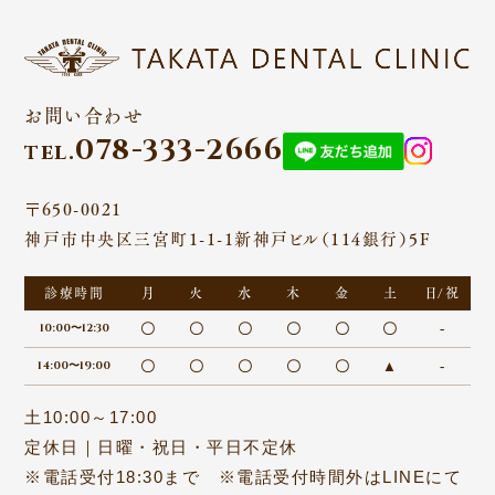
お問い合わせ
078-333-2666
tel.
〒650-0021
神戸市中央区三宮町1-1-1新神戸ビル（114銀行）5F
診療時間
月
火
水
木
金
土
日/祝
10:00〜12:30
〇
〇
〇
〇
〇
〇
-
14:00〜19:00
〇
〇
〇
〇
〇
▲
-
土10:00～17:00
定休日｜日曜・祝日・平日不定休
※電話受付18:30まで ※電話受付時間外はLINEにて