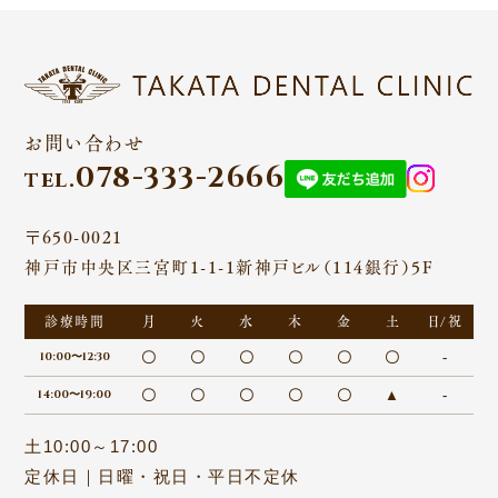
お問い合わせ
078-333-2666
tel.
〒650-0021
神戸市中央区三宮町1-1-1新神戸ビル（114銀行）5F
診療時間
月
火
水
木
金
土
日/祝
10:00〜12:30
〇
〇
〇
〇
〇
〇
-
14:00〜19:00
〇
〇
〇
〇
〇
▲
-
土10:00～17:00
定休日｜日曜・祝日・平日不定休