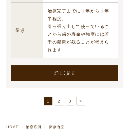
治療完了までに１年から１年
半程度。
引っ張り出して使っているこ
備考
とから歯の寿命や強度には若
干の疑問が残ることが考えら
れます
詳しく見る
1
2
3
>
HOME
治療症例
保存治療