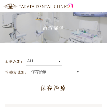
治療症例
初めての方へ
診療案内
医院概要・アクセス
保存治療
医療体制
再生治療
設備紹介
矯正治療
お悩み別:
院長紹介
治療症例
治療方法別:
対談インタビュー
料金案内
メインテナンス
お知らせ
保存治療
よくある質問
デンタルドック
活動報告
歯磨き指導
お問い合わせ