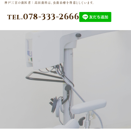
神戸三宮の歯医者｜高田歯科は、虫歯治療を得意としています。
078-333-2666
tel.
初め
診療
ての方
案内
へ
保存
医院
治療
概要・ア
クセス