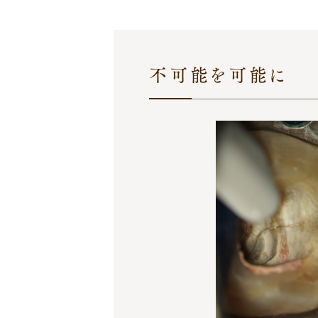
再生
医療
治療
体制
矯正
設備
不可能を可能に
治療
紹介
院長
治療
紹介
症例
対談
料金
インタビ
案内
ュー
メイン
お知ら
テナンス
せ
よくあ
デンタ
る質問