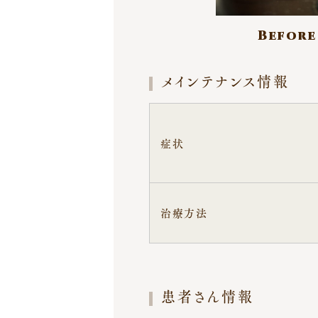
ルドック
活動
Before
報告
歯磨
お問
き指導
メインテナンス情報
い合わ
せ
メイン
プライ
テナンス
症状
バシーポ
症例
リシー
治療方法
患者さん情報